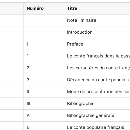
Numéro
Titre
Note liminaire
Introduction
I
Préface
1
Le conte français dans le pas
2
Les caractères du conte franç
3
Décadence du conte populaire
II
Mode de présentation des con
III
Bibliographie
A
Bibliographie générale
B
Le conte populaire français