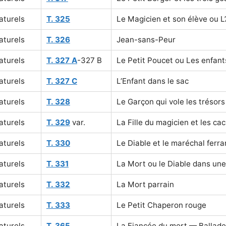
aturels
T. 325
Le Magicien et son élève ou L
aturels
T. 326
Jean-sans-Peur
aturels
T. 327 A
-327 B
Le Petit Poucet ou Les enfant
aturels
T. 327 C
L’Enfant dans le sac
aturels
T. 328
Le Garçon qui vole les trésors 
aturels
T. 329
var.
La Fille du magicien et les ca
aturels
T. 330
Le Diable et le maréchal fer
aturels
T. 331
La Mort ou le Diable dans une
aturels
T. 332
La Mort parrain
aturels
T. 333
Le Petit Chaperon rouge
aturels
T. 365
La Fiancée du mort — Ballade