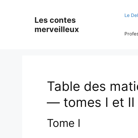
Skip
to
Le De
Les contes
content
merveilleux
Profe
Table des mat
— tomes I et II
Tome I