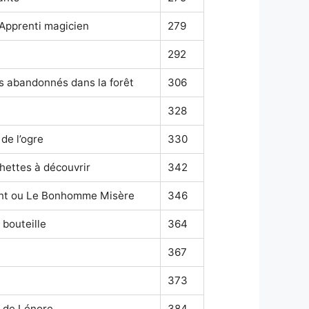
’Apprenti magicien
279
292
s abandonnés dans la forêt
306
328
de l’ogre
330
chettes à découvrir
342
rant ou Le Bonhomme Misère
346
 bouteille
364
367
373
 de Lénore
384