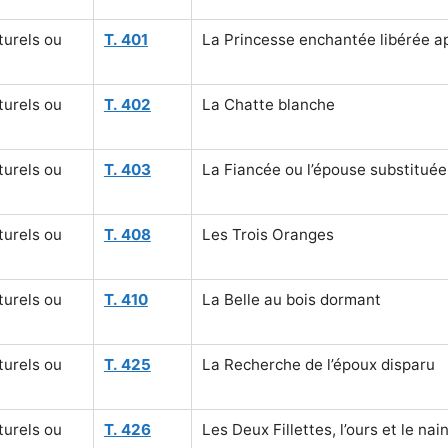
turels ou
T. 401
La Princesse enchantée libérée ap
turels ou
T. 402
La Chatte blanche
turels ou
T. 403
La Fiancée ou l’épouse substituée
turels ou
T. 408
Les Trois Oranges
turels ou
T. 410
La Belle au bois dormant
turels ou
T. 425
La Recherche de l’époux disparu
turels ou
T. 426
Les Deux Fillettes, l’ours et le nai