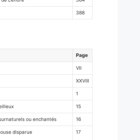
388
Page
VII
XXVIII
1
illeux
15
surnaturels ou enchantés
16
pouse disparue
17