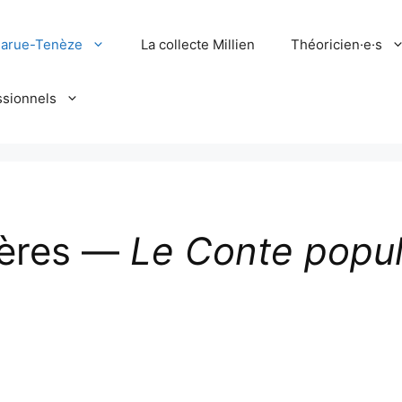
larue-Tenèze
La collecte Millien
Théoricien·e·s
ssionnels
ières —
Le Conte popul