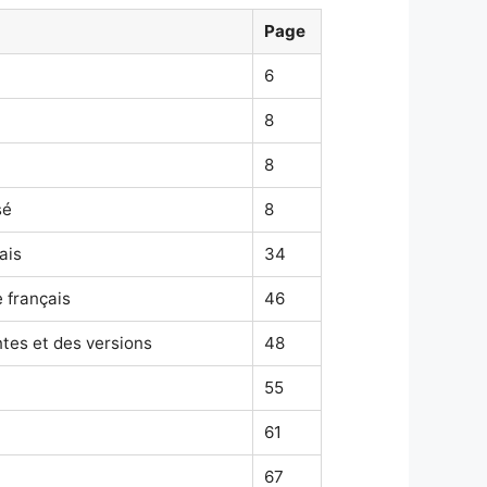
Page
6
8
8
sé
8
ais
34
 français
46
tes et des versions
48
55
61
67