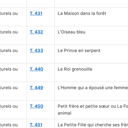
turels ou
T. 431
La Maison dans la forêt
turels ou
T. 432
L’Oiseau bleu
turels ou
T. 433
Le Prince en serpent
turels ou
T. 440
Le Roi grenouille
turels ou
T. 449
L’Homme qui a épousé une femme
turels ou
T. 450
Petit frère et petite sœur ou La F
animal
turels ou
T. 451
La Petite Fille qui cherche ses frè