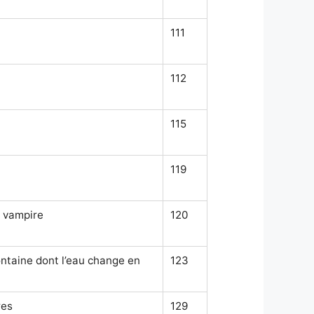
111
112
115
119
 vampire
120
ontaine dont l’eau change en
123
res
129