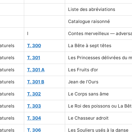
Liste des abréviations
Catalogue raisonné
I
Contes merveilleux — adversa
aturels
T. 300
La Bête à sept têtes
aturels
T. 301
Les Princesses délivrées du 
aturels
T. 301 A
Les Fruits d’or
aturels
T. 301 B
Jean de l’Ours
aturels
T. 302
Le Corps sans âme
aturels
T. 303
Le Roi des poissons ou La Bêt
aturels
T. 304
Le Chasseur adroit
aturels
T. 306
Les Souliers usés à la danse