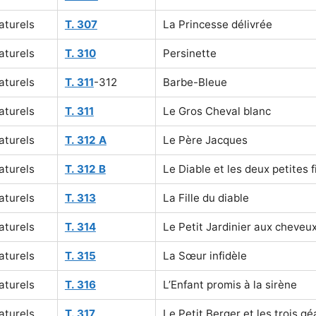
aturels
T. 307
La Princesse délivrée
aturels
T. 310
Persinette
aturels
T. 311
-312
Barbe-Bleue
aturels
T. 311
Le Gros Cheval blanc
aturels
T. 312 A
Le Père Jacques
aturels
T. 312 B
Le Diable et les deux petites fi
aturels
T. 313
La Fille du diable
aturels
T. 314
Le Petit Jardinier aux cheveu
aturels
T. 315
La Sœur infidèle
aturels
T. 316
L’Enfant promis à la sirène
aturels
T. 317
Le Petit Berger et les trois gé