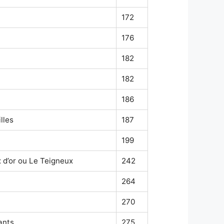
172
176
182
182
186
lles
187
199
x d’or ou Le Teigneux
242
264
270
ants
275