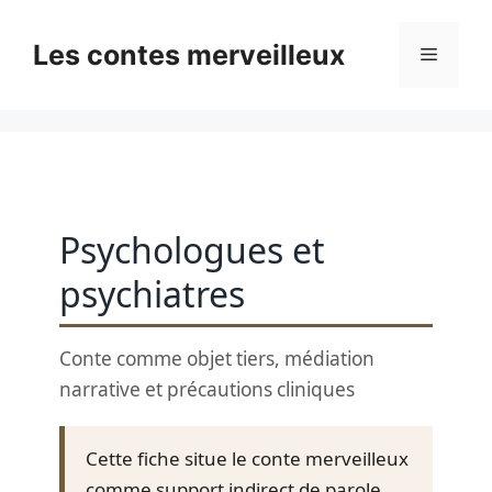
Skip
to
Les contes merveilleux
Menu
content
Psychologues et
psychiatres
Conte comme objet tiers, médiation
narrative et précautions cliniques
Cette fiche situe le conte merveilleux
comme support indirect de parole.